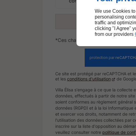
consulter notre
politique de 
We use Cookies to
personalising conte
Envoyer
traffic and optimizi
clicking "I Agree" 
from our providers
*Ces champs sont obligatoires
Ce site est protégé par reCAPTCHA et l
et les
conditions d'utilisation
de Google
Villa Élisa s'engage à ce que la collecte 
données, effectués à partir de notre sit
soient conformes au règlement général s
données (RGPD) et à la loi Informatique e
et exercer vos droits, notamment de ret
l'utilisation des données collectées par c
inscrire sur la liste d'opposition au dém
veuillez consulter notre
politique de confi