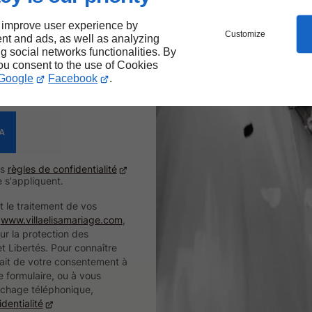
confidentialité
. *
 improve user experience by
Customize
nt and ads, as well as analyzing
ng social networks functionalities. By
you consent to the use of Cookies
Google
Facebook
.
es
règles de confidentialité
 s'appliquent.
et le traitement de vos
e
www.villaelisamariage.com
,
ur la protection des
t Libertés. Pour connaître
rait de votre consentement à
e formulaire, ou à vous
archage téléphonique,
dentialité