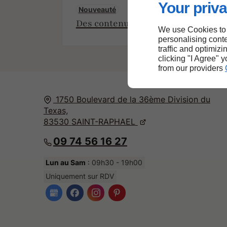
Your priva
Nouveauté
Des contenus pensés pour vous info
We use Cookies to
personalising conte
traffic and optimizi
clicking "I Agree" 
from our providers
1750 Boulevard de la 36ème Division du
Texas,
83530
SAINT-RAPHAEL
09 74 56 16 27
Lun au Sam
: 09h30 - 19h00
Uniquement sur RDV