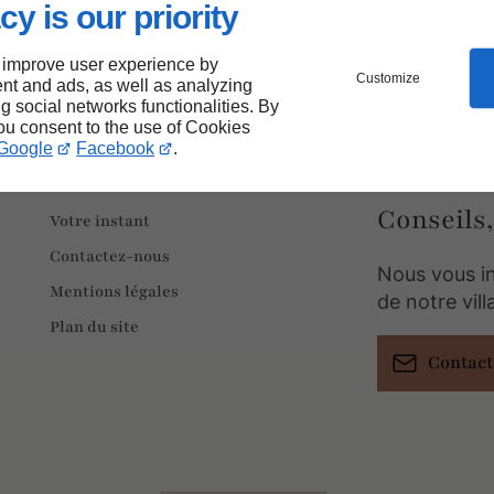
cy is our priority
11/05/2026
rmer, vous inspirer, vous guider
 improve user experience by
Customize
nt and ads, as well as analyzing
ng social networks functionalities. By
you consent to the use of Cookies
Google
Facebook
.
Conseils,
Votre instant
Contactez-nous
Nous vous i
Mentions légales
de notre vil
Plan du site
Contac