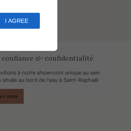
I AGREE
 confiance & confidentialité
nvitons à notre showroom unique au sein
la située au bord de l'eau à Saint-Raphaël
tez-nous