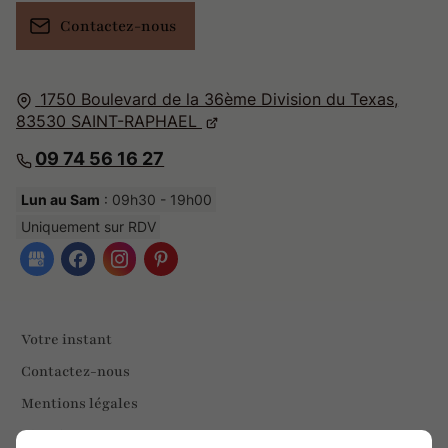
Contactez-nous
1750 Boulevard de la 36ème Division du Texas,
83530
SAINT-RAPHAEL
09 74 56 16 27
Lun au Sam
: 09h30 - 19h00
Uniquement sur RDV
Votre instant
Contactez-nous
Mentions légales
Plan du site